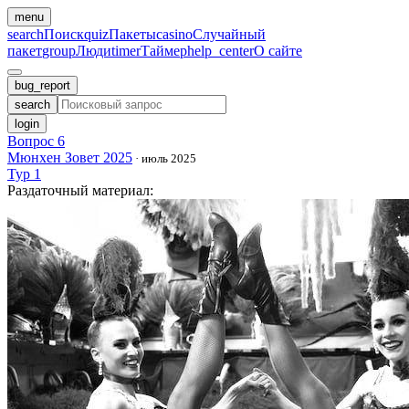
menu
search
Поиск
quiz
Пакеты
casino
Случайный
пакет
group
Люди
timer
Таймер
help_center
О сайте
bug_report
search
login
Вопрос 6
Мюнхен Зовет 2025
·
июль 2025
Тур 1
Раздаточный материал
: