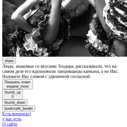
share
Люди, знакомые со вкусами Теодора, рассказывали, что на
самом деле его вдохновили танцовщицы канкана, а не Икс.
Назовите Икс словом с удвоенной согласной.
Показать ответ
expand_more
thumb_up
0
thumb_down
bookmark_border
Есть вопросы
?
у нас есть
О сайте