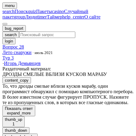
menu
search
Поиск
quiz
Пакеты
casino
Случайный
пакет
group
Люди
timer
Таймер
help_center
О сайте
bug_report
search
login
Вопрос 28
Лето снаружи
·
июль 2021
Тур 3
·
Игорь Демьянцев
Раздаточный материал
:
ДРОЗДЫ СМЕЛЫЕ ВБЛИЗИ КУСКОВ МАРАБУ
content_copy
То, что дрозды смелые вблизи кусков марабу, один
программист обнаружил с помощью компьютерного перебора.
В более известном случае фигурирует ПРОПУСК. Назовите
те из пропущенных слов, в которых все гласные одинаковы.
Показать ответ
expand_more
thumb_up
1
thumb_down