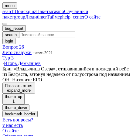
menu
search
Поиск
quiz
Пакеты
casino
Случайный
пакет
group
Люди
timer
Таймер
help_center
О сайте
bug_report
search
login
Вопрос 26
Лето снаружи
·
июль 2021
Тур 3
·
Игорь Демьянцев
Бриг «Владычица Озера», отправившийся в последний рейс
из Белфаста, затонул недалеко от полуострова под названием
ОН. Назовите ЕГО.
Показать ответ
expand_more
thumb_up
1
thumb_down
bookmark_border
Есть вопросы
?
у нас есть
О сайте