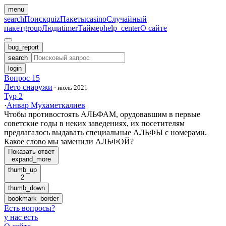
menu
search
Поиск
quiz
Пакеты
casino
Случайный
пакет
group
Люди
timer
Таймер
help_center
О сайте
bug_report
search
login
Вопрос 15
Лето снаружи
·
июль 2021
Тур 2
·
Анвар Мухаметкалиев
Чтобы противостоять АЛЬФАМ, орудовавшим в первые
советские годы в неких заведениях, их посетителям
предлагалось выдавать специальные АЛЬФЫ с номерами.
Какое слово мы заменили АЛЬФОЙ?
Показать ответ
expand_more
thumb_up
2
thumb_down
bookmark_border
Есть вопросы
?
у нас есть