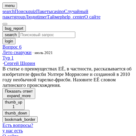
menu
search
Поиск
quiz
Пакеты
casino
Случайный
пакет
group
Люди
timer
Таймер
help_center
О сайте
bug_report
search
login
Вопрос 6
Лето снаружи
·
июль 2021
Тур 1
·
Сергей Шорин
В статье о преимуществах ЕЁ, в частности, рассказывается об
изобретателе фрисби Уолтере Моррисоне и созданной в 2010
году необычной тарелке-фрисби. Назовите ЕЁ словом
латинского происхождения.
Показать ответ
expand_more
thumb_up
1
thumb_down
bookmark_border
Есть вопросы
?
у нас есть