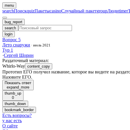
menu
search
Поиск
quiz
Пакеты
casino
Случайный пакет
group
Люди
timer
bug_report
search
login
Вопрос 5
Лето снаружи
·
июль 2021
Тур 1
·
Сергей Шорин
Раздаточный материал
:
Whirlo-Way
content_copy
Прототип ЕГО получил название, которое вы видите на раздат
Назовите ЕГО.
Показать ответ
expand_more
thumb_up
0
thumb_down
bookmark_border
Есть вопросы
?
у нас есть
О сайте