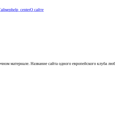
Таймер
help_center
О сайте
очном материале. Название сайта одного европейского клуба л