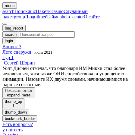
menu
search
Поиск
quiz
Пакеты
casino
Случайный
пакет
group
Люди
timer
Таймер
help_center
О сайте
bug_report
search
login
Вопрос 3
Лето снаружи
·
июль 2021
Тур 1
·
Сергей Шорин
Уолт Дисней отмечал, что благодаря ИМ Микки стал более
человечным, хотя также ОНИ способствовали упрощению
анимации. Назовите ИХ двумя словами, начинающимися на
парные согласные.
Показать ответ
expand_more
thumb_up
1
thumb_down
bookmark_border
Есть вопросы
?
у нас есть