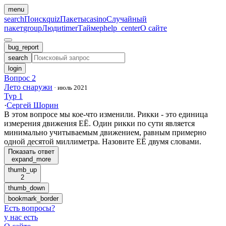
menu
search
Поиск
quiz
Пакеты
casino
Случайный
пакет
group
Люди
timer
Таймер
help_center
О сайте
bug_report
search
login
Вопрос 2
Лето снаружи
·
июль 2021
Тур 1
·
Сергей Шорин
В этом вопросе мы кое-что изменили. Рикки - это единица
измерения движения ЕЁ. Один рикки по сути является
минимально учитываемым движением, равным примерно
одной десятой миллиметра. Назовите ЕЁ двумя словами.
Показать ответ
expand_more
thumb_up
2
thumb_down
bookmark_border
Есть вопросы
?
у нас есть