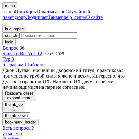
menu
search
Поиск
quiz
Пакеты
casino
Случайный
пакет
group
Люди
timer
Таймер
help_center
О сайте
bug_report
search
login
Вопрос 36
Sims To Be: Vol. 12
·
нояб. 2025
Тур 3
·
Серафим Шибанов
Джон Ду́глас, носивший дворянский титул, практиковал
применение грубой силы к жене и детям. Интересно, что
Дуглас разработал ИХ. Назовите ИХ двумя словами,
начинающимися на парные согласные.
Показать ответ
expand_more
thumb_up
1
thumb_down
bookmark_border
Есть вопросы
?
у нас есть