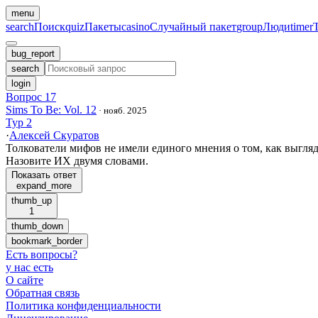
menu
search
Поиск
quiz
Пакеты
casino
Случайный пакет
group
Люди
timer
bug_report
search
login
Вопрос 17
Sims To Be: Vol. 12
·
нояб. 2025
Тур 2
·
Алексей Скуратов
Толкователи мифов не имели единого мнения о том, как выгляд
Назовите ИХ двумя словами.
Показать ответ
expand_more
thumb_up
1
thumb_down
bookmark_border
Есть вопросы
?
у нас есть
О сайте
Обратная связь
Политика конфиденциальности