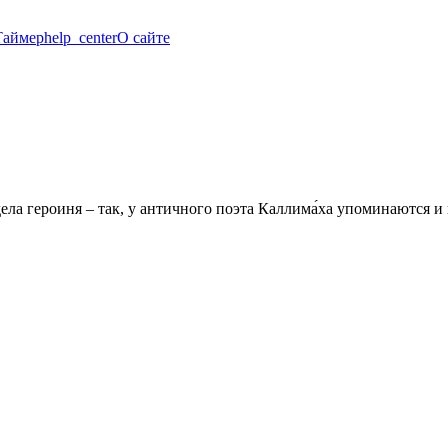
Таймер
help_center
О сайте
ела героиня – так, у античного поэта Каллима́ха упоминаются 