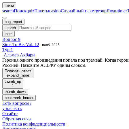
menu
search
Поиск
quiz
Пакеты
casino
Случайный пакет
group
Люди
timer
bug_report
search
login
Вопрос 9
Sims To Be: Vol. 12
·
нояб. 2025
Тур 1
·
Альмар Акбари
Героиня одного произведения попала под трамвай. Когда гер
Россией. Назовите АЛЬФУ одним словом.
Показать ответ
expand_more
thumb_up
1
thumb_down
bookmark_border
Есть вопросы
?
у нас есть
О сайте
Обратная связь
Политика конфиденциальности