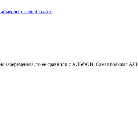
Таймер
help_center
О сайте
оиня забеременела, то её сравнили с АЛЬФОЙ. Самая большая А