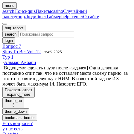
menu
search
Поиск
quiz
Пакеты
casino
Случайный
пакет
group
Люди
timer
Таймер
help_center
О сайте
bug_report
search
login
Вопрос 7
Sims To Be: Vol. 12
·
нояб. 2025
Тур 1
·
Альмар Акбари
[Ведущему: сделать паузу после «задаче»] Одна девушка
постоянно спит так, что не оставляет места своему парню, за
что тот сравнил девушку с НИМ. В известной задаче ИХ
может быть максимум 14. Назовите ЕГО.
Показать ответ
expand_more
thumb_up
3
thumb_down
bookmark_border
Есть вопросы
?
у нас есть