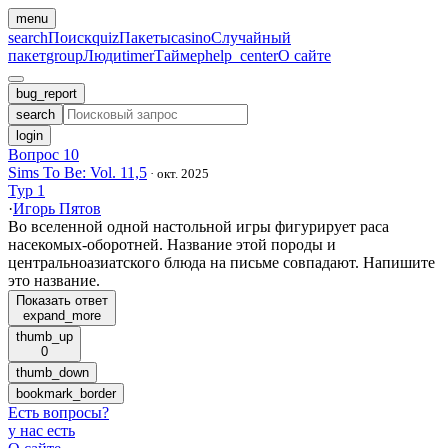
menu
search
Поиск
quiz
Пакеты
casino
Случайный
пакет
group
Люди
timer
Таймер
help_center
О сайте
bug_report
search
login
Вопрос 10
Sims To Be: Vol. 11,5
·
окт. 2025
Тур 1
·
Игорь Пятов
Во вселенной одной настольной игры фигурирует раса
насекомых-оборотней. Название этой породы и
центральноазиатского блюда на письме совпадают. Напишите
это название.
Показать ответ
expand_more
thumb_up
0
thumb_down
bookmark_border
Есть вопросы
?
у нас есть