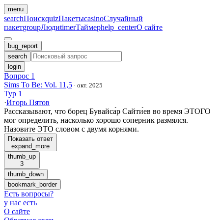
menu
search
Поиск
quiz
Пакеты
casino
Случайный
пакет
group
Люди
timer
Таймер
help_center
О сайте
bug_report
search
login
Вопрос 1
Sims To Be: Vol. 11,5
·
окт. 2025
Тур 1
·
Игорь Пятов
Рассказывают, что борец Бувайса́р Сайти́ев во время ЭТОГО
мог определить, насколько хорошо соперник размялся.
Назовите ЭТО словом с двумя корнями.
Показать ответ
expand_more
thumb_up
3
thumb_down
bookmark_border
Есть вопросы
?
у нас есть
О сайте