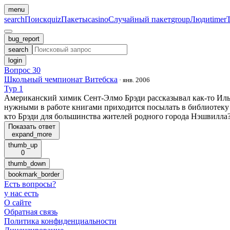
menu
search
Поиск
quiz
Пакеты
casino
Случайный пакет
group
Люди
timer
bug_report
search
login
Вопрос 30
Школьный чемпионат Витебска
·
янв. 2006
Тур 1
Американский химик Сент-Элмо Брэди рассказывал как-то Илье 
нужными в работе книгами приходится посылать в библиотеку
кто Брэди для большинства жителей родного города Нэшвилла
Показать ответ
expand_more
thumb_up
0
thumb_down
bookmark_border
Есть вопросы
?
у нас есть
О сайте
Обратная связь
Политика конфиденциальности