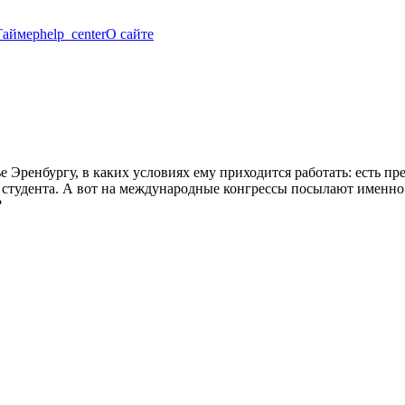
Таймер
help_center
О сайте
Эренбургу, в каких условиях ему приходится работать: есть пре
 студента. А вот на международные конгрессы посылают именно
?