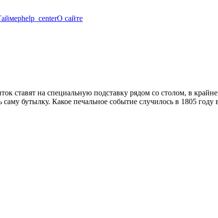
Таймер
help_center
О сайте
ток ставят на специальную подставку рядом со столом, в крайнем
ть саму бутылку. Какое печальное событие случилось в 1805 году