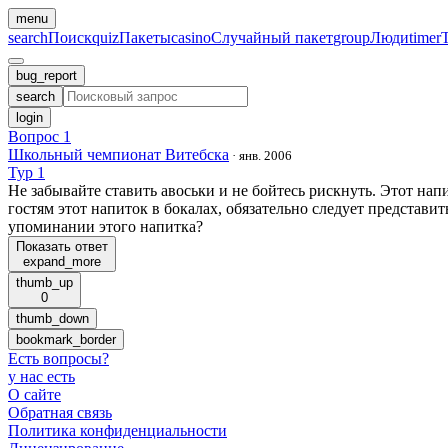
menu
search
Поиск
quiz
Пакеты
casino
Случайный пакет
group
Люди
timer
bug_report
search
login
Вопрос 1
Школьный чемпионат Витебска
·
янв. 2006
Тур 1
Не забывайте ставить авоськи и не бойтесь рискнуть. Этот напи
гостям этот напиток в бокалах, обязательно следует представи
упоминании этого напитка?
Показать ответ
expand_more
thumb_up
0
thumb_down
bookmark_border
Есть вопросы
?
у нас есть
О сайте
Обратная связь
Политика конфиденциальности