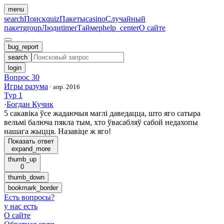
menu
search
Поиск
quiz
Пакеты
casino
Случайный
пакет
group
Люди
timer
Таймер
help_center
О сайте
bug_report
search
login
Вопрос 30
Игры разума
·
апр. 2016
Тур 1
·
Богдан Кучик
5 сакавіка ўсе жадаючыя маглі даведацца, што яго сатыра
вельмі балюча пякла тым, хто ўвасабляў сабой недахопы
нашага жыцця. Назавіце ж яго!
Показать ответ
expand_more
thumb_up
0
thumb_down
bookmark_border
Есть вопросы
?
у нас есть
О сайте