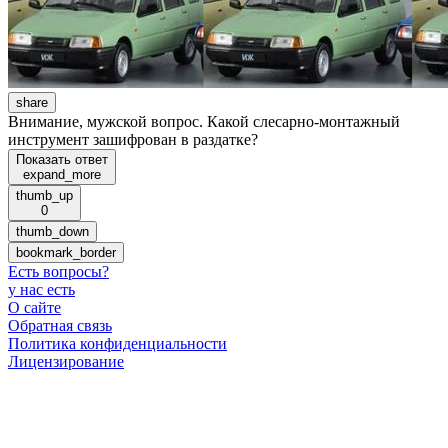
share
Внимание, мужской вопрос. Какой слесарно-монтажный
инструмент зашифрован в раздатке?
Показать ответ
expand_more
thumb_up
0
thumb_down
bookmark_border
Есть вопросы
?
у нас есть
О сайте
Обратная связь
Политика конфиденциальности
Лицензирование