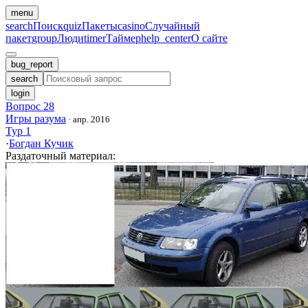
menu
search
Поиск
quiz
Пакеты
casino
Случайный
пакет
group
Люди
timer
Таймер
help_center
О сайте
bug_report
search
login
Вопрос 28
Игры разума
·
апр. 2016
Тур 1
·
Богдан Кучик
Раздаточный материал
: