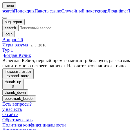
menu
search
Поиск
quiz
Пакеты
casino
Случайный пакет
group
Люди
timer
bug_report
search
login
Вопрос 26
Игры разума
·
апр. 2016
Тур 1
·
Богдан Кучик
Вячеслав Кебич, первый премьер-министр Беларуси, рассказыва
выпито много некоего напитка. Назовите этот напиток точно.
Показать ответ
expand_more
thumb_up
0
thumb_down
bookmark_border
Есть вопросы
?
у нас есть
О сайте
Обратная связь
Политика конфиденциальности