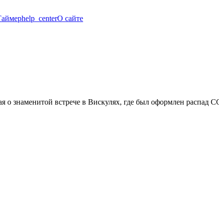
Таймер
help_center
О сайте
я о знаменитой встрече в Вискулях, где был оформлен распад С