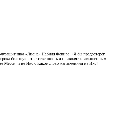
лузащитника «Лиона» Наби́ля Феки́ра: «Я бы предостерёг
 игрока большую ответственность и приводят к завышенным
не Месси, и не Икс». Какое слово мы заменили на Икс?