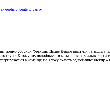
Таймер
help_center
О сайте
вный тренер сборной Франции Дидье Дешам выступил в защиту по
 это глупо. К тому же, подобные высказывания накладывают на
рироваться в команду, но я хочу сказать однозначно: Фекир – 