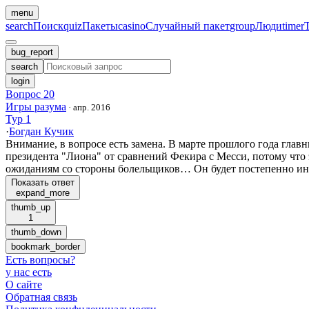
menu
search
Поиск
quiz
Пакеты
casino
Случайный пакет
group
Люди
timer
bug_report
search
login
Вопрос 20
Игры разума
·
апр. 2016
Тур 1
·
Богдан Кучик
Внимание, в вопросе есть замена. В марте прошлого года гла
президента "Лиона" от сравнений Фекира с Месси, потому что
ожиданиям со стороны болельщиков… Он будет постепенно интег
Показать ответ
expand_more
thumb_up
1
thumb_down
bookmark_border
Есть вопросы
?
у нас есть
О сайте
Обратная связь