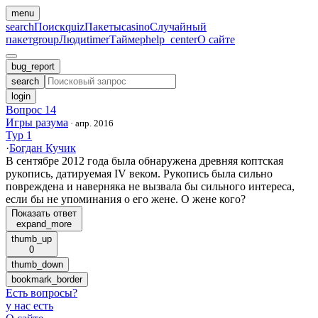
menu
search
Поиск
quiz
Пакеты
casino
Случайный
пакет
group
Люди
timer
Таймер
help_center
О сайте
bug_report
search
login
Вопрос 14
Игры разума
·
апр. 2016
Тур 1
·
Богдан Кучик
В сентябре 2012 года была обнаружена древняя коптская
рукопись, датируемая IV веком. Рукопись была сильно
повреждена и наверняка не вызвала бы сильного интереса,
если бы не упоминания о его жене. О жене кого?
Показать ответ
expand_more
thumb_up
0
thumb_down
bookmark_border
Есть вопросы
?
у нас есть