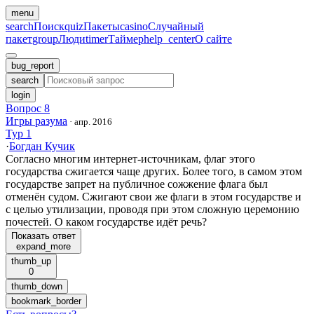
menu
search
Поиск
quiz
Пакеты
casino
Случайный
пакет
group
Люди
timer
Таймер
help_center
О сайте
bug_report
search
login
Вопрос 8
Игры разума
·
апр. 2016
Тур 1
·
Богдан Кучик
Согласно многим интернет-источникам, флаг этого
государства сжигается чаще других. Более того, в самом этом
государстве запрет на публичное сожжение флага был
отменён судом. Сжигают свои же флаги в этом государстве и
с целью утилизации, проводя при этом сложную церемонию
почестей. О каком государстве идёт речь?
Показать ответ
expand_more
thumb_up
0
thumb_down
bookmark_border