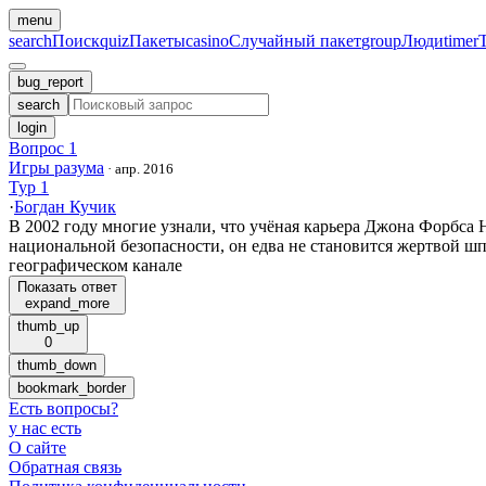
menu
search
Поиск
quiz
Пакеты
casino
Случайный пакет
group
Люди
timer
bug_report
search
login
Вопрос 1
Игры разума
·
апр. 2016
Тур 1
·
Богдан Кучик
В 2002 году многие узнали, что учёная карьера Джона Форбса 
национальной безопасности, он едва не становится жертвой шп
географическом канале
Показать ответ
expand_more
thumb_up
0
thumb_down
bookmark_border
Есть вопросы
?
у нас есть
О сайте
Обратная связь