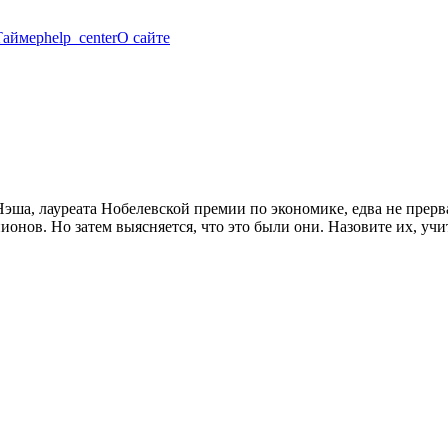
Таймер
help_center
О сайте
Нэша, лауреата Нобелевской премии по экономике, едва не прер
ионов. Но затем выясняется, что это были они. Назовите их, уч