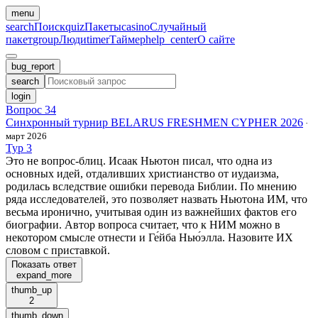
menu
search
Поиск
quiz
Пакеты
casino
Случайный
пакет
group
Люди
timer
Таймер
help_center
О сайте
bug_report
search
login
Вопрос 34
Синхронный турнир BELARUS FRESHMEN CYPHER 2026
·
март 2026
Тур 3
Это не вопрос-блиц. Исаак Ньютон писал, что одна из
основных идей, отдаливших христианство от иудаизма,
родилась вследствие ошибки перевода Библии. По мнению
ряда исследователей, это позволяет назвать Ньютона ИМ, что
весьма иронично, учитывая один из важнейших фактов его
биографии. Автор вопроса считает, что к НИМ можно в
некотором смысле отнести и Ге́йба Нью́элла. Назовите ИХ
словом с приставкой.
Показать ответ
expand_more
thumb_up
2
thumb_down