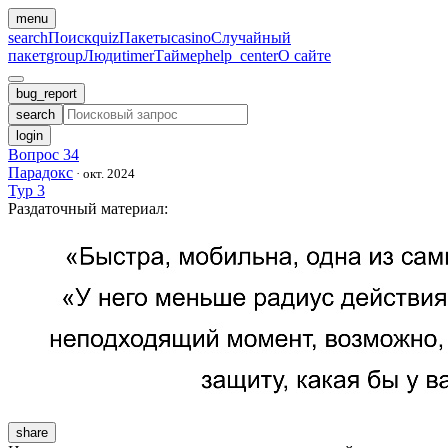
menu
search
Поиск
quiz
Пакеты
casino
Случайный
пакет
group
Люди
timer
Таймер
help_center
О сайте
bug_report
search
login
Вопрос 34
Парадокс
·
окт. 2024
Тур 3
Раздаточный материал
:
share