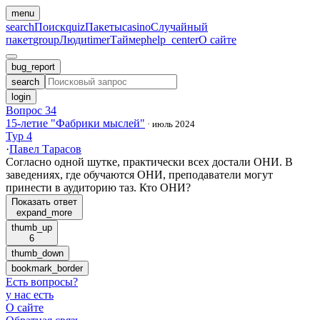
menu
search
Поиск
quiz
Пакеты
casino
Случайный
пакет
group
Люди
timer
Таймер
help_center
О сайте
bug_report
search
login
Вопрос 34
15-летие "Фабрики мыслей"
·
июль 2024
Тур 4
·
Павел Тарасов
Согласно одной шутке, практически всех достали ОНИ. В
заведениях, где обучаются ОНИ, преподаватели могут
принести в аудиторию таз. Кто ОНИ?
Показать ответ
expand_more
thumb_up
6
thumb_down
bookmark_border
Есть вопросы
?
у нас есть
О сайте