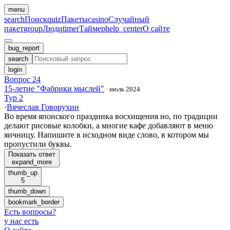
menu
search
Поиск
quiz
Пакеты
casino
Случайный
пакет
group
Люди
timer
Таймер
help_center
О сайте
bug_report
search
login
Вопрос 24
15-летие "Фабрики мыслей"
·
июль 2024
Тур 2
·
Вячеслав Говорухин
Во время японского праздника восхищения но, по традиции
делают рисовые колобки, а многие кафе добавляют в меню
яичницу. Напишите в исходном виде слово, в котором мы
пропустили буквы.
Показать ответ
expand_more
thumb_up
5
thumb_down
bookmark_border
Есть вопросы
?
у нас есть