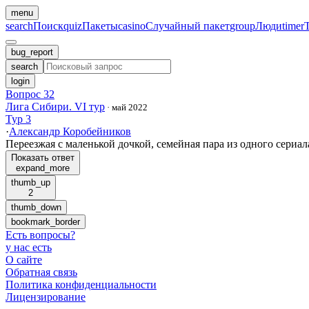
menu
search
Поиск
quiz
Пакеты
casino
Случайный пакет
group
Люди
timer
bug_report
search
login
Вопрос 32
Лига Сибири. VI тур
·
май 2022
Тур 3
·
Александр Коробейников
Переезжая с маленькой дочкой, семейная пара из одного сериа
Показать ответ
expand_more
thumb_up
2
thumb_down
bookmark_border
Есть вопросы
?
у нас есть
О сайте
Обратная связь
Политика конфиденциальности
Лицензирование