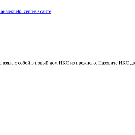
Таймер
help_center
О сайте
ла взяла с собой в новый дом ИКС из прежнего. Назовите ИКС д