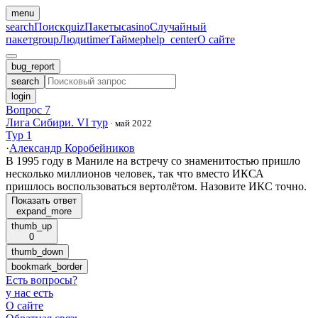
menu
search
Поиск
quiz
Пакеты
casino
Случайный
пакет
group
Люди
timer
Таймер
help_center
О сайте
bug_report
search
login
Вопрос 7
Лига Сибири. VI тур
·
май 2022
Тур 1
·
Александр Коробейников
В 1995 году в Маниле на встречу со знаменитостью пришло
несколько миллионов человек, так что вместо ИКСА
пришлось воспользоваться вертолётом. Назовите ИКС точно.
Показать ответ
expand_more
thumb_up
0
thumb_down
bookmark_border
Есть вопросы
?
у нас есть
О сайте