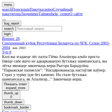
menu
search
Поиск
quiz
Пакеты
casino
Случайный
пакет
group
Люди
timer
Таймер
help_center
О сайте
bug_report
search
login
Вопрос 26
Синхронный кубок Республики Беларусь по ЧГК. Сезон 2003-
2004
·
янв. 2003
Тур 0
Калi вы згадаеце лёс паэта Гiёма Апалiнэра альбо проста
ўявiце сабе яшчэ не адкаркаваную бутэльку шампанскага, вы
лёгка зможаце закончыць верш Рыгора Барадулiна
"Парыжскае пахмелле": "Насцярожанасць настаўляе каўнер.
Страх у турму iдзе без канвою. На стале бутэлька
шампанскага, як Апалiнэр..." Закончыце верш.
Показать ответ
expand_more
thumb_up
0
thumb_down
bookmark_border