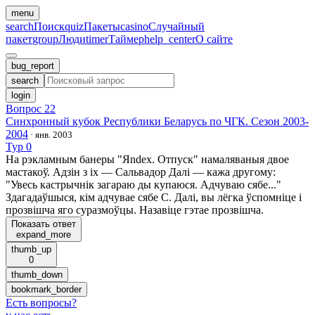
menu
search
Поиск
quiz
Пакеты
casino
Случайный
пакет
group
Люди
timer
Таймер
help_center
О сайте
bug_report
search
login
Вопрос 22
Синхронный кубок Республики Беларусь по ЧГК. Сезон 2003-
2004
·
янв. 2003
Тур 0
На рэкламным банеры "Яndex. Отпуск" намаляваныя двое
мастакоў. Адзiн з iх — Сальвадор Далi — кажа другому:
"Увесь кастрычнiк загараю ды купаюся. Адчуваю сябе..."
Здагадаўшыся, кiм адчувае сябе С. Далi, вы лёгка ўспомнiце i
прозвiшча яго суразмоўцы. Назавiце гэтае прозвiшча.
Показать ответ
expand_more
thumb_up
0
thumb_down
bookmark_border
Есть вопросы
?