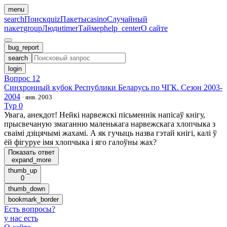
menu
search
Поиск
quiz
Пакеты
casino
Случайный
пакет
group
Люди
timer
Таймер
help_center
О сайте
bug_report
search
login
Вопрос 12
Синхронный кубок Республики Беларусь по ЧГК. Сезон 2003-
2004
·
янв. 2003
Тур 0
Увага, анекдот! Нейкi нарвежскi пiсьменнiк напiсаў кнiгу,
прысвечаную змаганню маленькага нарвежскага хлопчыка з
сваiмi дзiцячымi жахамi. А як гучыць назва гэтай кнiгi, калi ў
ёй фiгуруе iмя хлопчыка i яго галоўны жах?
Показать ответ
expand_more
thumb_up
0
thumb_down
bookmark_border
Есть вопросы
?
у нас есть