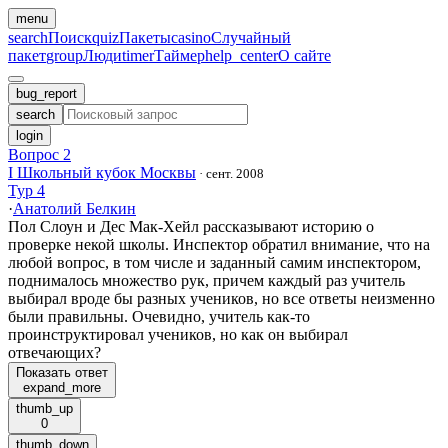
menu
search
Поиск
quiz
Пакеты
casino
Случайный
пакет
group
Люди
timer
Таймер
help_center
О сайте
bug_report
search
login
Вопрос 2
I Школьный кубок Москвы
·
сент. 2008
Тур 4
·
Анатолий Белкин
Пол Слоун и Дес Мак-Хейл рассказывают историю о
проверке некой школы. Инспектор обратил внимание, что на
любой вопрос, в том числе и заданный самим инспектором,
поднималось множество рук, причем каждый раз учитель
выбирал вроде бы разных учеников, но все ответы неизменно
были правильны. Очевидно, учитель как-то
проинструктировал учеников, но как он выбирал
отвечающих?
Показать ответ
expand_more
thumb_up
0
thumb_down