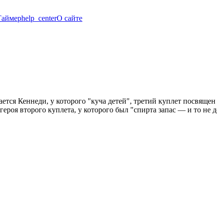
Таймер
help_center
О сайте
ся Кеннеди, у которого "куча детей", третий куплет посвящен Ф
роя второго куплета, у которого был "спирта запас — и то не д