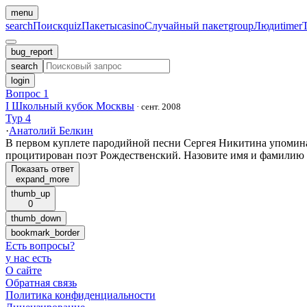
menu
search
Поиск
quiz
Пакеты
casino
Случайный пакет
group
Люди
timer
bug_report
search
login
Вопрос 1
I Школьный кубок Москвы
·
сент. 2008
Тур 4
·
Анатолий Белкин
В первом куплете пародийной песни Сергея Никитина упоминает
процитирован поэт Рождественский. Назовите имя и фамилию ге
Показать ответ
expand_more
thumb_up
0
thumb_down
bookmark_border
Есть вопросы
?
у нас есть
О сайте
Обратная связь
Политика конфиденциальности