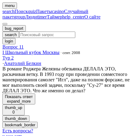
menu
search
Поиск
quiz
Пакеты
casino
Случайный
пакет
group
Люди
timer
Таймер
help_center
О сайте
bug_report
search
login
Вопрос 11
I Школьный кубок Москвы
·
сент. 2008
Тур 2
·
Анатолий Белкин
В романе Роджера Желязны обезьянка ДЕЛАЛА ЭТО,
раскачивая ветку. В 1993 году при проведении совместного
маневрирования самолет "Игл", даже на полном форсаже, не
мог выполнить своей задачи, поскольку "Су-27" все время
ДЕЛАЛ ЭТО. Что же именно он делал?
Показать ответ
expand_more
thumb_up
0
thumb_down
bookmark_border
Есть вопросы
?