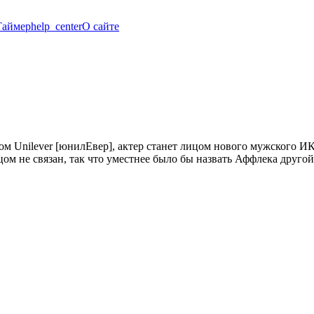
Таймер
help_center
О сайте
м Unilever [юнилЕвер], актер станет лицом нового мужского ИК
м не связан, так что уместнее было бы назвать Аффлека другой