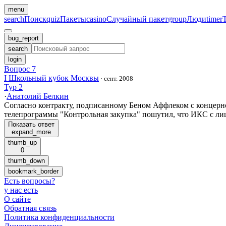
menu
search
Поиск
quiz
Пакеты
casino
Случайный пакет
group
Люди
timer
bug_report
search
login
Вопрос 7
I Школьный кубок Москвы
·
сент. 2008
Тур 2
·
Анатолий Белкин
Согласно контракту, подписанному Беном Аффлеком с концерно
телепрограммы "Контрольная закупка" пошутил, что ИКС с лицо
Показать ответ
expand_more
thumb_up
0
thumb_down
bookmark_border
Есть вопросы
?
у нас есть
О сайте
Обратная связь
Политика конфиденциальности