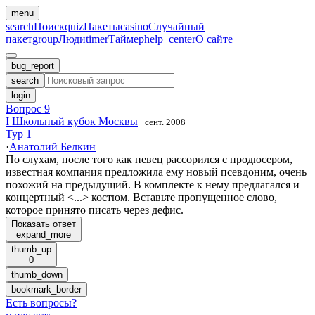
menu
search
Поиск
quiz
Пакеты
casino
Случайный
пакет
group
Люди
timer
Таймер
help_center
О сайте
bug_report
search
login
Вопрос 9
I Школьный кубок Москвы
·
сент. 2008
Тур 1
·
Анатолий Белкин
По слухам, после того как певец рассорился с продюсером,
известная компания предложила ему новый псевдоним, очень
похожий на предыдущий. В комплекте к нему предлагался и
концертный <...> костюм. Вставьте пропущенное слово,
которое принято писать через дефис.
Показать ответ
expand_more
thumb_up
0
thumb_down
bookmark_border
Есть вопросы
?