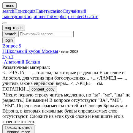
menu
search
Поиск
quiz
Пакеты
casino
Случайный
пакет
group
Люди
timer
Таймер
help_center
О сайте
bug_report
search
login
Вопрос 5
I Школьный кубок Москвы
·
сент. 2008
Тур 1
·
Анатолий Белкин
Раздаточный материал
:
<...>ЧАЛА — ... отделы, на которые разделены Евангелие и
Апостол, для чтения при богослужениях... <...>ЛАМЕД — ...
учитель закона еврейской веры... <...>РЦЫ — см.
ПОГАНКИ...
content_copy
[Чтецу: первую строку читать медленно, но "за", "ме", "ны" не
разделять.] Внимание! В вопросе отсутствуют "ЗА", "МЕ",
"НЫ". Перед вами фрагменты статей из Словаря Брокгауза и
Ефрона, в которых начальные буквы определяемых слов
отсутствуют. Сложите из этих букв слово и напишите его в
качестве ответа.
Показать ответ
expand_more