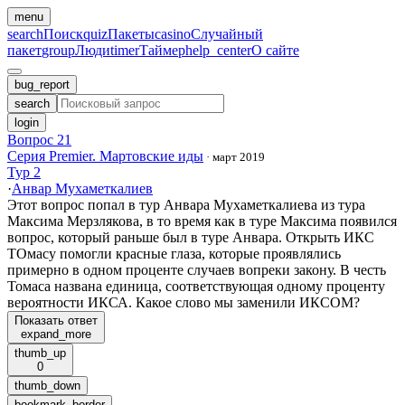
menu
search
Поиск
quiz
Пакеты
casino
Случайный
пакет
group
Люди
timer
Таймер
help_center
О сайте
bug_report
search
login
Вопрос 21
Серия Premier. Мартовские иды
·
март 2019
Тур 2
·
Анвар Мухаметкалиев
Этот вопрос попал в тур Анвара Мухаметкалиева из тура
Максима Мерзлякова, в то время как в туре Максима появился
вопрос, который раньше был в туре Анвара. Открыть ИКС
ТОмасу помогли красные глаза, которые проявлялись
примерно в одном проценте случаев вопреки закону. В честь
Томаса названа единица, соответствующая одному проценту
вероятности ИКСА. Какое слово мы заменили ИКСОМ?
Показать ответ
expand_more
thumb_up
0
thumb_down
bookmark_border