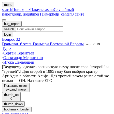
menu
search
Поиск
quiz
Пакеты
casino
Случайный
пакет
group
Люди
timer
Таймер
help_center
О сайте
bug_report
search
login
Вопрос 32
Гран-при. 6 этап. Гран-при Восточной Европы
·
апр. 2019
Тур 3
·
Сергей Терентьев
·
Олександр Мерзликин
·
Игорь Демьянцев
[Ведущему: сделать логическую паузу после слов "второй" и
"третьей".] Для второй в 1985 году был выбран кратер
АриАдна в области Альфа. Для третьей веком ранее с той же
целью — ОН. Назовите ЕГО.
Показать ответ
expand_more
thumb_up
0
thumb_down
bookmark_border