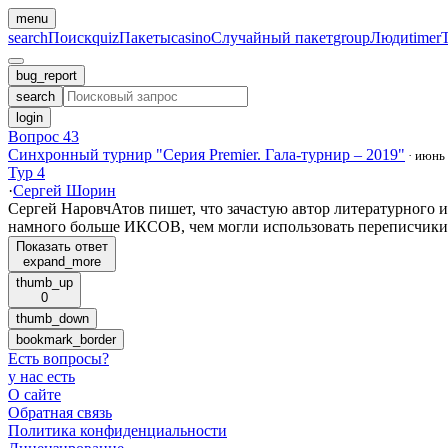
menu
search
Поиск
quiz
Пакеты
casino
Случайный пакет
group
Люди
timer
bug_report
search
login
Вопрос 43
Синхронный турнир "Серия Premier. Гала-турнир – 2019"
·
июнь
Тур 4
·
Сергей Шорин
Сергей НаровчАтов пишет, что зачастую автор литературного и
намного больше ИКСОВ, чем могли использовать переписчик
Показать ответ
expand_more
thumb_up
0
thumb_down
bookmark_border
Есть вопросы
?
у нас есть
О сайте
Обратная связь
Политика конфиденциальности