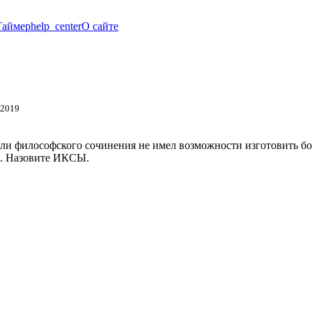
Таймер
help_center
О сайте
 2019
ли философского сочинения не имел возможности изготовить бол
и. Назовите ИКСЫ.