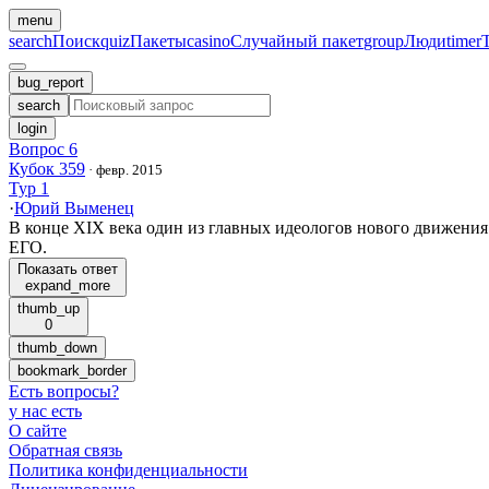
menu
search
Поиск
quiz
Пакеты
casino
Случайный пакет
group
Люди
timer
bug_report
search
login
Вопрос 6
Кубок 359
·
февр. 2015
Тур 1
·
Юрий Выменец
В конце XIX века один из главных идеологов нового движения
ЕГО.
Показать ответ
expand_more
thumb_up
0
thumb_down
bookmark_border
Есть вопросы
?
у нас есть
О сайте
Обратная связь
Политика конфиденциальности