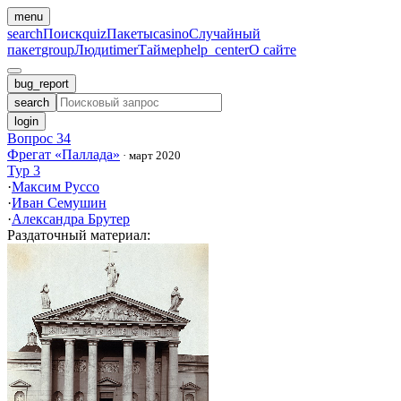
menu
search
Поиск
quiz
Пакеты
casino
Случайный
пакет
group
Люди
timer
Таймер
help_center
О сайте
bug_report
search
login
Вопрос 34
Фрегат «Паллада»
·
март 2020
Тур 3
·
Максим Руссо
·
Иван Семушин
·
Александра Брутер
Раздаточный материал
: