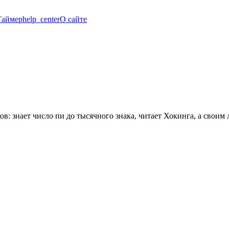
Таймер
help_center
О сайте
ов: знает число пи до тысячного знака, читает Хокинга, а свои