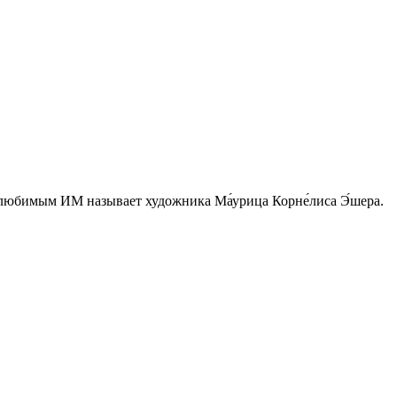
м любимым ИМ называет художника Ма́урица Корне́лиса Э́шера.