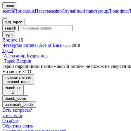
menu
search
Поиск
quiz
Пакеты
casino
Случайный пакет
group
Люди
timer
bug_report
search
login
Вопрос 16
Четвёртая октава: Ace of Base
·
дек. 2018
Тур 2
·
Александр Кудрявцев
·
Тарас Вахрив
Герой пародийной песни «Белый бота́н» не похож на сверстник
Назовите ЕГО.
Показать ответ
expand_more
thumb_up
1
thumb_down
bookmark_border
Есть вопросы
?
у нас есть
О сайте
Обратная связь