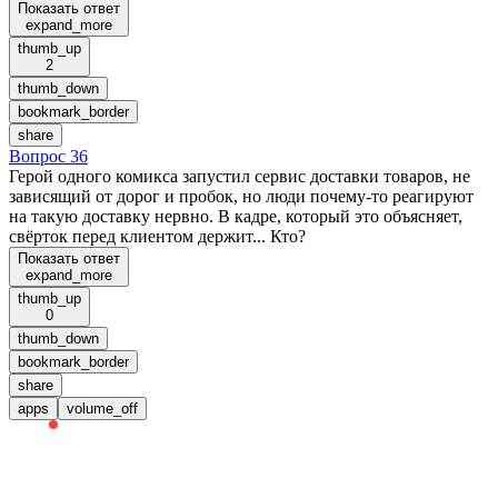
Показать ответ
expand_more
thumb_up
2
thumb_down
bookmark_border
share
Вопрос 36
Герой одного комикса запустил сервис доставки товаров, не
зависящий от дорог и пробок, но люди почему-то реагируют
на такую доставку нервно. В кадре, который это объясняет,
свёрток перед клиентом держит... Кто?
Показать ответ
expand_more
thumb_up
0
thumb_down
bookmark_border
share
apps
volume_off