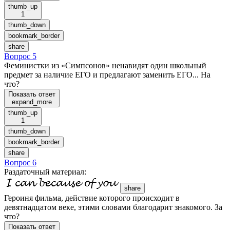
thumb_up
1
thumb_down
bookmark_border
share
Вопрос 5
Феминистки из «Симпсонов» ненавидят один школьный
предмет за наличие ЕГО и предлагают заменить ЕГО... На
что?
Показать ответ
expand_more
thumb_up
1
thumb_down
bookmark_border
share
Вопрос 6
Раздаточный материал
:
share
Героиня фильма, действие которого происходит в
девятнадцатом веке, этими словами благодарит знакомого. За
что?
Показать ответ