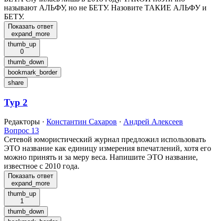
называют АЛЬФУ, но не БЕТУ. Назовите ТАКИЕ АЛЬФУ и
БЕТУ.
Показать ответ
expand_more
thumb_up
0
thumb_down
bookmark_border
share
Тур 2
Редакторы
·
Константин Сахаров
·
Андрей Алексеев
Вопрос 13
Сетевой юмористический журнал предложил использовать
ЭТО название как единицу измерения впечатлений, хотя его
можно принять и за меру веса. Напишите ЭТО название,
известное с 2010 года.
Показать ответ
expand_more
thumb_up
1
thumb_down