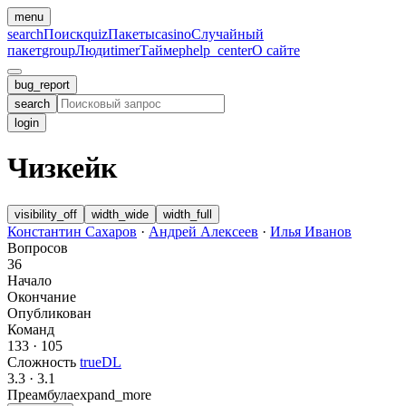
menu
search
Поиск
quiz
Пакеты
casino
Случайный
пакет
group
Люди
timer
Таймер
help_center
О сайте
bug_report
search
login
Чизкейк
visibility_off
width_wide
width_full
Константин Сахаров
·
Андрей Алексеев
·
Илья Иванов
Вопросов
36
Начало
Окончание
Опубликован
Команд
133
·
105
Сложность
trueDL
3.3
·
3.1
Преамбула
expand_more