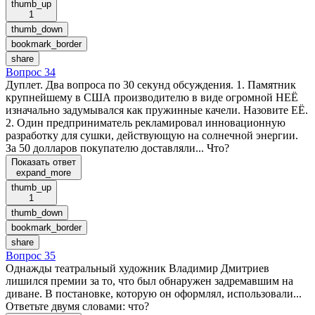
thumb_up
1
thumb_down
bookmark_border
share
Вопрос 34
Дуплет. Два вопроса по 30 секунд обсуждения. 1. Памятник
крупнейшему в США производителю в виде огромной НЕЁ
изначально задумывался как пружинные качели. Назовите ЕЁ.
2. Один предприниматель рекламировал инновационную
разработку для сушки, действующую на солнечной энергии.
За 50 долларов покупателю доставляли... Что?
Показать ответ
expand_more
thumb_up
1
thumb_down
bookmark_border
share
Вопрос 35
Однажды театральный художник Владимир Дмитриев
лишился премии за то, что был обнаружен задремавшим на
диване. В постановке, которую он оформлял, использовали...
Ответьте двумя словами: что?