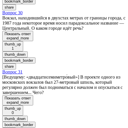
bookmark_border
share
Вопрос 30
Вокзал, находившийся в двухстах метрах от границы города, с
1987 года некоторое время носил парадоксальное название —
Центральный. О каком городе идёт речь?
Показать ответ
expand_more
thumb_up
1
thumb_down
bookmark_border
share
Вопрос 31
[Ведущему: «двадцатисемиметро́вый»] В проекте одного из
московских вокзалов был 27-метровый шпиль, который
регулярно должен был подниматься с началом и опускаться с
завершением... Чего?
Показать ответ
expand_more
thumb_up
0
thumb_down
bookmark_border