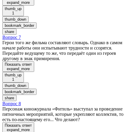
expand_more
thumb_up
1
thumb_down
bookmark_border
share
Вопрос 7
Герои того же фильма составляют словарь. Однако в самом
начале работы они испытывают трудности и ссорятся.
Передайте ведущему то же, что передаёт один из героев
другому в знак примирения.
Показать ответ
expand_more
thumb_up
1
thumb_down
bookmark_border
share
Вопрос 8
Персонаж киножурнала «Фитиль» выступал за проведение
пятничных мероприятий, которые укрепляют коллектив, то
есть по-настоящему его... Что делают?
Показать ответ
expand_more