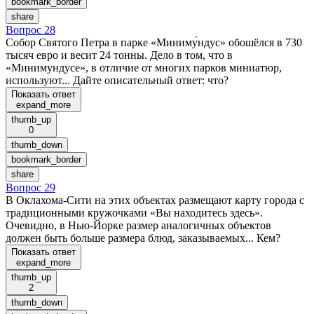
bookmark_border
share
Вопрос 28
Собор Святого Петра в парке «Миниму́ндус» обошёлся в 730
тысяч евро и весит 24 тонны. Дело в том, что в
«Минимундусе», в отличие от многих парков миниатюр,
используют... Дайте описательный ответ: что?
Показать ответ
expand_more
thumb_up
0
thumb_down
bookmark_border
share
Вопрос 29
В Оклахома-Сити на этих объектах размещают карту города с
традиционными кружочками «Вы находитесь здесь».
Очевидно, в Нью-Йорке размер аналогичных объектов
должен быть больше размера блюд, заказываемых... Кем?
Показать ответ
expand_more
thumb_up
2
thumb_down