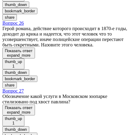
thumb_down
bookmark_border
share
Вопрос 26
Герой романа, действие которого происходит в 1870-е годы,
доходит до крика и надеется, что этот человек что то
усовершенствует, иначе полицейские операции перестают
быть секретными. Назовите этого человека.
Показать ответ
expand_more
thumb_up
1
thumb_down
bookmark_border
share
Вопрос 27
Обозначение какой услуги в Московском зоопарке
стилизовано под хвост павлина?
Показать ответ
expand_more
thumb_up
1
thumb_down