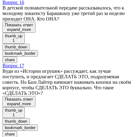
Вопрос 16
В детской познавательной передаче рассказывалось, что к
молодому хоккеисту Барашкину уже третий раз за неделю
приходит ОНА. Кто ОНА?
Показать ответ
expand_more
thumb_up
1
thumb_down
bookmark_border
share
Вопрос 17
Вуди из «Истории игрушек» рассуждает, как лучше
поступить, и предлагает СДЕЛАТЬ ЭТО, подразумевая
совесть. Но Базз Лайтер начинает нажимать кнопки на своём
корпусе, чтобы СДЕЛАТЬ ЭТО буквально. Что такое
«СДЕЛАТЬ ЭТО»?
Показать ответ
expand_more
thumb_up
1
thumb_down
bookmark_border
share