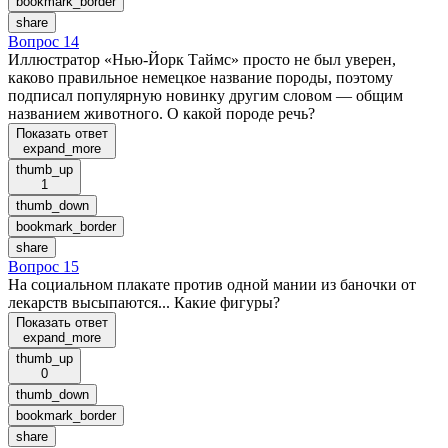
bookmark_border
share
Вопрос 14
Иллюстратор «Нью-Йорк Таймс» просто не был уверен,
каково правильное немецкое название породы, поэтому
подписал популярную новинку другим словом — общим
названием животного. О какой породе речь?
Показать ответ
expand_more
thumb_up
1
thumb_down
bookmark_border
share
Вопрос 15
На социальном плакате против одной мании из баночки от
лекарств высыпаются... Какие фигуры?
Показать ответ
expand_more
thumb_up
0
thumb_down
bookmark_border
share