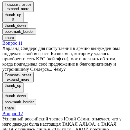
Показать ответ
expand_more
thumb_up
0
thumb_down
bookmark_border
share
Вопрос 11
Ха́рланд Са́ндерс для поступления в армию вынужден был
подделать свой возраст. Бизнесмен, которому удалось
приобрести сеть KFC [кей эф си], мог и не знать об этом,
когда подгадывал своё предложение к благоприятному и
устроившему Сандерса... Чему?
Показать ответ
expand_more
thumb_up
1
thumb_down
bookmark_border
share
Вопрос 12
Успешный российский тренер Юрий Сёмин отмечает, что у
него дважды была настоящая ТАКАЯ АЛЬФА, а ТАКАЯ
БЕТА случилась лишь в 2018 году. ТАКОЙ поэтично