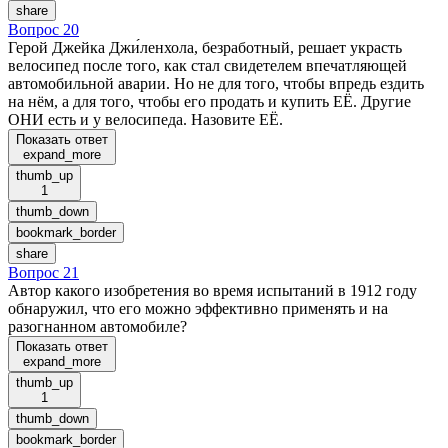
share
Вопрос 20
Герой Джейка Джи́ленхола, безработный, решает украсть
велосипед после того, как стал свидетелем впечатляющей
автомобильной аварии. Но не для того, чтобы впредь ездить
на нём, а для того, чтобы его продать и купить ЕЁ. Другие
ОНИ есть и у велосипеда. Назовите ЕЁ.
Показать ответ
expand_more
thumb_up
1
thumb_down
bookmark_border
share
Вопрос 21
Автор какого изобретения во время испытаний в 1912 году
обнаружил, что его можно эффективно применять и на
разогнанном автомобиле?
Показать ответ
expand_more
thumb_up
1
thumb_down
bookmark_border