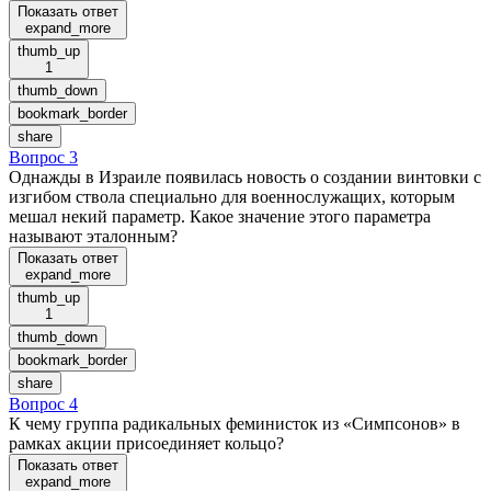
Показать ответ
expand_more
thumb_up
1
thumb_down
bookmark_border
share
Вопрос 3
Однажды в Израиле появилась новость о создании винтовки с
изгибом ствола специально для военнослужащих, которым
мешал некий параметр. Какое значение этого параметра
называют эталонным?
Показать ответ
expand_more
thumb_up
1
thumb_down
bookmark_border
share
Вопрос 4
К чему группа радикальных феминисток из «Симпсонов» в
рамках акции присоединяет кольцо?
Показать ответ
expand_more