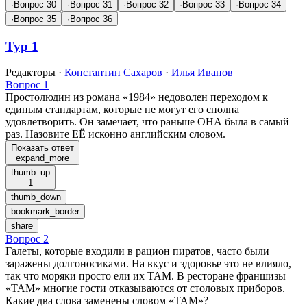
·
Вопрос 30
·
Вопрос 31
·
Вопрос 32
·
Вопрос 33
·
Вопрос 34
·
Вопрос 35
·
Вопрос 36
Тур 1
Редакторы
·
Константин Сахаров
·
Илья Иванов
Вопрос 1
Простолюдин из романа «1984» недоволен переходом к
единым стандартам, которые не могут его сполна
удовлетворить. Он замечает, что раньше ОНА была в самый
раз. Назовите ЕЁ исконно английским словом.
Показать ответ
expand_more
thumb_up
1
thumb_down
bookmark_border
share
Вопрос 2
Галеты, которые входили в рацион пиратов, часто были
заражены долгоносиками. На вкус и здоровье это не влияло,
так что моряки просто ели их ТАМ. В ресторане франшизы
«ТАМ» многие гости отказываются от столовых приборов.
Какие два слова заменены словом «ТАМ»?