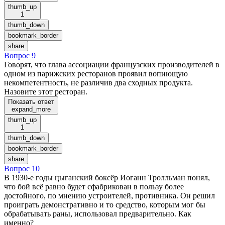
thumb_up
1
thumb_down
bookmark_border
share
Вопрос 9
Говорят, что глава ассоциации французских производителей в
одном из парижских ресторанов проявил вопиющую
некомпетентность, не различив два сходных продукта.
Назовите этот ресторан.
Показать ответ
expand_more
thumb_up
1
thumb_down
bookmark_border
share
Вопрос 10
В 1930-е годы цыганский боксёр Иоганн Тролльман понял,
что бой всё равно будет сфабрикован в пользу более
достойного, по мнению устроителей, противника. Он решил
проиграть демонстративно и то средство, которым мог бы
обрабатывать раны, использовал предварительно. Как
именно?