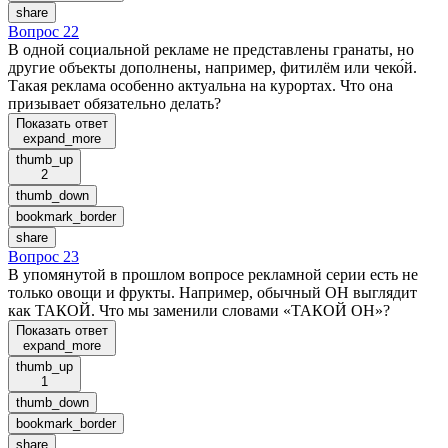
share
Вопрос 22
В одной социальной рекламе не представлены гранаты, но
другие объекты дополнены, например, фитилём или чеко́й.
Такая реклама особенно актуальна на курортах. Что она
призывает обязательно делать?
Показать ответ
expand_more
thumb_up
2
thumb_down
bookmark_border
share
Вопрос 23
В упомянутой в прошлом вопросе рекламной серии есть не
только овощи и фрукты. Например, обычный ОН выглядит
как ТАКОЙ. Что мы заменили словами «ТАКОЙ ОН»?
Показать ответ
expand_more
thumb_up
1
thumb_down
bookmark_border
share