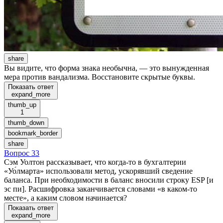
share
Вы видите, что форма знака необычна, — это вынужденная
мера против вандализма. Восстановите скрытые буквы.
Показать ответ
expand_more
thumb_up
1
thumb_down
bookmark_border
share
Вопрос 33
Сэм Уолтон рассказывает, что когда-то в бухгалтерии
«Уо́лмарта» использовали метод, ускорявший сведение
баланса. При необходимости в баланс вносили строку ESP [и
эс пи]. Расшифровка заканчивается словами «в каком-то
месте», а каким словом начинается?
Показать ответ
expand_more