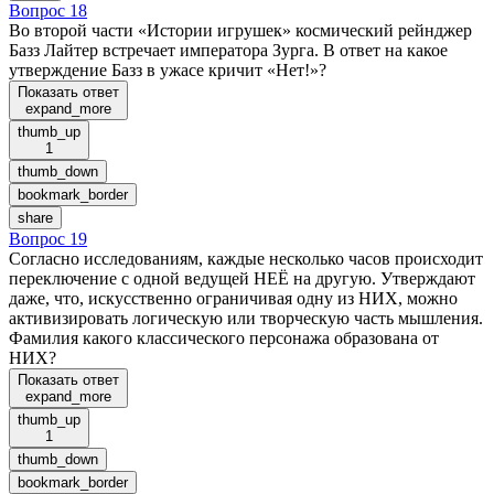
Вопрос 18
Во второй части «Истории игрушек» космический рейнджер
Базз Лайтер встречает императора Зурга. В ответ на какое
утверждение Базз в ужасе кричит «Нет!»?
Показать ответ
expand_more
thumb_up
1
thumb_down
bookmark_border
share
Вопрос 19
Согласно исследованиям, каждые несколько часов происходит
переключение с одной ведущей НЕЁ на другую. Утверждают
даже, что, искусственно ограничивая одну из НИХ, можно
активизировать логическую или творческую часть мышления.
Фамилия какого классического персонажа образована от
НИХ?
Показать ответ
expand_more
thumb_up
1
thumb_down
bookmark_border