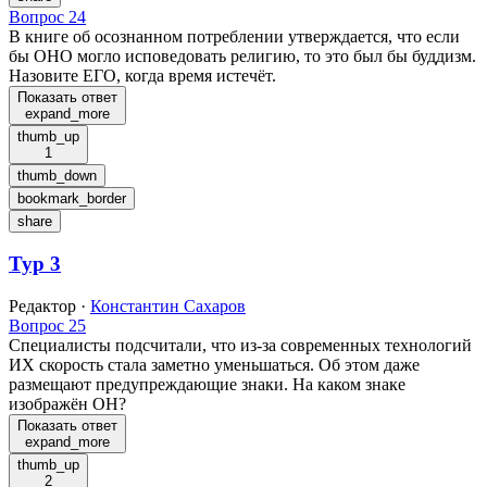
Вопрос 24
В книге об осознанном потреблении утверждается, что если
бы ОНО могло исповедовать религию, то это был бы буддизм.
Назовите ЕГО, когда время истечёт.
Показать ответ
expand_more
thumb_up
1
thumb_down
bookmark_border
share
Тур 3
Редактор
·
Константин Сахаров
Вопрос 25
Специалисты подсчитали, что из-за современных технологий
ИХ скорость стала заметно уменьшаться. Об этом даже
размещают предупреждающие знаки. На каком знаке
изображён ОН?
Показать ответ
expand_more
thumb_up
2