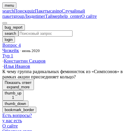
menu
search
Поиск
quiz
Пакеты
casino
Случайный
пакет
group
Люди
timer
Таймер
help_center
О сайте
bug_report
search
login
Вопрос 4
Чизкейк
·
июнь 2020
Тур 1
·
Константин Сахаров
·
Илья Иванов
К чему группа радикальных феминисток из «Симпсонов» в
рамках акции присоединяет кольцо?
Показать ответ
expand_more
thumb_up
1
thumb_down
bookmark_border
Есть вопросы
?
у нас есть
О сайте