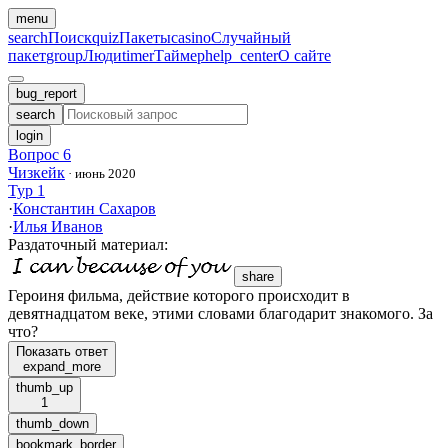
menu
search
Поиск
quiz
Пакеты
casino
Случайный
пакет
group
Люди
timer
Таймер
help_center
О сайте
bug_report
search
login
Вопрос 6
Чизкейк
·
июнь 2020
Тур 1
·
Константин Сахаров
·
Илья Иванов
Раздаточный материал
:
share
Героиня фильма, действие которого происходит в
девятнадцатом веке, этими словами благодарит знакомого. За
что?
Показать ответ
expand_more
thumb_up
1
thumb_down
bookmark_border