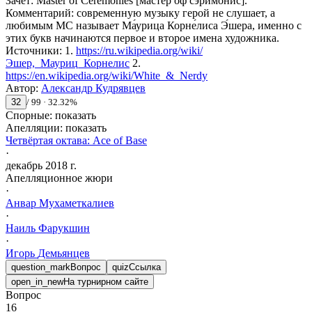
Зачёт
:
Master of Ceremonies [ма́стер оф сэ́римонис].
Комментарий
:
современную музыку герой не слушает, а
любимым MC называет Ма́урица Корне́лиса Э́шера, именно с
этих букв начинаются первое и второе имена художника.
Источники
:
1.
https://ru.wikipedia.org/wiki/
Эшер,_Мауриц_Корнелис
2.
https://en.wikipedia.org/wiki/White_&_Nerdy
Автор
:
Александр Кудрявцев
32
/
99
·
32.32
%
Спорные:
показать
Апелляции:
показать
Четвёртая октава: Ace of Base
·
декабрь 2018 г.
Апелляционное жюри
·
Анвар
Мухаметкалиев
·
Наиль
Фарукшин
·
Игорь
Демьянцев
question_mark
Вопрос
quiz
Ссылка
open_in_new
На турнирном сайте
Вопрос
16