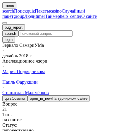
menu
search
Поиск
quiz
Пакеты
casino
Случайный
пакет
group
Люди
timer
Таймер
help_center
О сайте
bug_report
search
login
Зеркало СамариУМа
·
декабрь 2018 г.
Апелляционное жюри
·
Мария
Подрядчикова
·
Наиль
Фарукшин
·
Станислав
Мальчёнков
quiz
Ссылка
open_in_new
На турнирном сайте
Вопрос
21
Тип:
на снятие
Статус:
remove
отказано