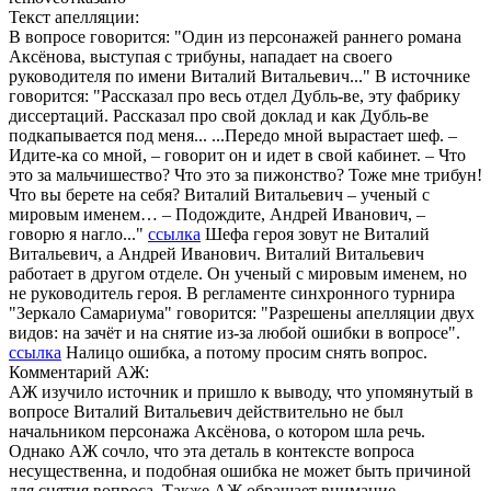
Текст апелляции:
В вопросе говорится: "Один из персонажей раннего романа
Аксёнова, выступая с трибуны, нападает на своего
руководителя по имени Виталий Витальевич..." В источнике
говорится: "Рассказал про весь отдел Дубль-ве, эту фабрику
диссертаций. Рассказал про свой доклад и как Дубль-ве
подкапывается под меня... ...Передо мной вырастает шеф. –
Идите-ка со мной, – говорит он и идет в свой кабинет. – Что
это за мальчишество? Что это за пижонство? Тоже мне трибун!
Что вы берете на себя? Виталий Витальевич – ученый с
мировым именем… – Подождите, Андрей Иванович, –
говорю я нагло..."
ссылка
Шефа героя зовут не Виталий
Витальевич, а Андрей Иванович. Виталий Витальевич
работает в другом отделе. Он ученый с мировым именем, но
не руководитель героя. В регламенте синхронного турнира
"Зеркало Самариума" говорится: "Разрешены апелляции двух
видов: на зачёт и на снятие из-за любой ошибки в вопросе".
ссылка
Налицо ошибка, а потому просим снять вопрос.
Комментарий АЖ:
АЖ изучило источник и пришло к выводу, что упомянутый в
вопросе Виталий Витальевич действительно не был
начальником персонажа Аксёнова, о котором шла речь.
Однако АЖ сочло, что эта деталь в контексте вопроса
несущественна, и подобная ошибка не может быть причиной
для снятия вопроса. Также АЖ обращает внимание