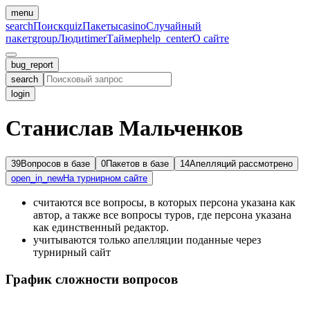
menu
search
Поиск
quiz
Пакеты
casino
Случайный
пакет
group
Люди
timer
Таймер
help_center
О сайте
bug_report
search
login
Станислав Мальченков
39
Вопросов в базе
0
Пакетов в базе
14
Апелляций рассмотрено
open_in_new
На турнирном сайте
считаются все вопросы, в которых персона указана как
автор, а также все вопросы туров, где персона указана
как единственный редактор.
учитываются только апелляции поданные через
турнирный сайт
График сложности вопросов